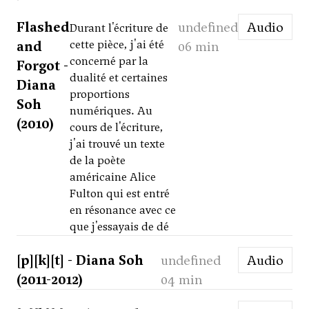
Flashed
undefined
Audio
Durant l'écriture de
and
cette pièce, j'ai été
06 min
concerné par la
Forgot -
dualité et certaines
Diana
proportions
Soh
numériques. Au
(2010)
cours de l'écriture,
j'ai trouvé un texte
de la poète
américaine Alice
Fulton qui est entré
en résonance avec ce
que j'essayais de dé
[p][k][t] - Diana Soh
undefined
Audio
(2011-2012)
04 min