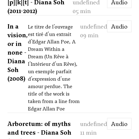
[p][k][t] - Diana Soh
undefined
Audio
(2011-2012)
05 min
In a
undefined
Audio
Le titre de l'ouvrage
vision,
est tiré d'un extrait
09 min
d'Edgar Allan Poe, A
or in
Dream Within a
none -
Dream (Un Rêve à
Diana
l'Intérieur d'un Rêve),
Soh
un exemple parfait
(2008)
d'expression d'une
amour perdue. The
title of the work is
taken from a line from
Edgar Allan Poe
Arboretum: of myths
undefined
Audio
and trees - Diana Soh
11 min