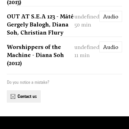
(2013)
OUT AT S.E.A 123 - Máté
undefined
Audio
Gergely Balogh, Diana
50 min
Soh, Christian Flury
Worshippers of the
undefined
Audio
Machine - Diana Soh
11 min
(2012)
Do you notice a mistake?
contact us