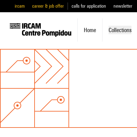
ircam
career & job offer
calls for application
newsletter
Home
Collections