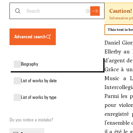
Caution!
Information pr
This text is b
advanced search
Daniel Gior
Ellerby au
d'argent de
biography
Grâce à un
Music a L
list of works by date
Intercollegi
Parmi les p
list of works by type
pour violo
enregistré
Do you notice a mistake?
l'ensemble
il a été le