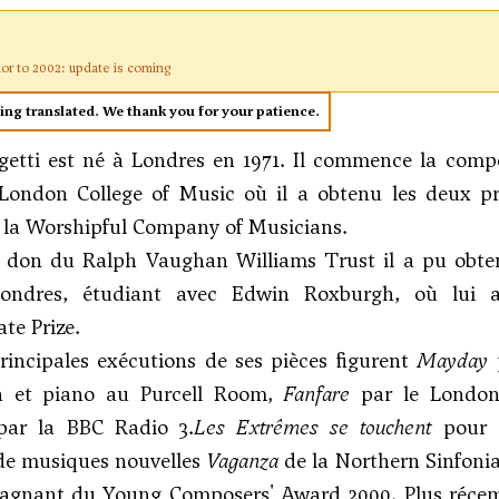
ior to 2002: update is coming
eing translated. We thank you for your patience.
getti est né à Londres en 1971. Il commence la comp
 London College of Music où il a obtenu les deux pr
 la Worshipful Company of Musicians.
 don du Ralph Vaughan Williams Trust il a pu obte
ondres, étudiant avec Edwin Roxburgh, où lui 
ate Prize.
rincipales exécutions de ses pièces figurent
Mayday
p
n et piano au Purcell Room,
Fanfare
par le London
 par la BBC Radio 3.
Les Extrêmes se touchent
pour g
 de musiques nouvelles
Vaganza
de la Northern Sinfoni
 gagnant du Young Composers' Award 2000. Plus récemm