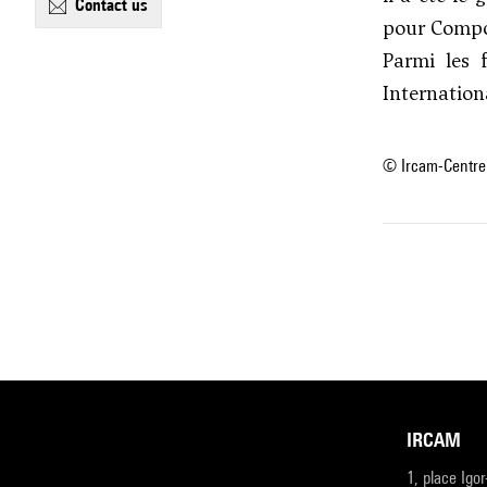
contact us
pour Compos
Parmi les 
Internatio
© Ircam-Centre
IRCAM
1, place Igo