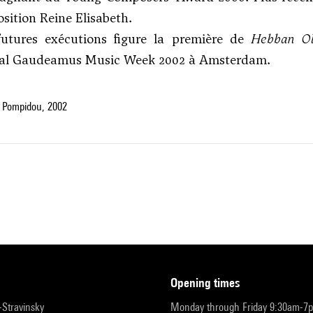
ition Reine Elisabeth.
futures exécutions figure la première de
Hebban Ol
nal Gaudeamus Music Week 2002 à Amsterdam.
 Pompidou, 2002
opening times
r-Stravinsky
Monday through Friday 9:30am-7