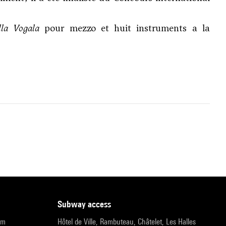
la Vogala
pour mezzo et huit instruments a la
subway access
pm
Hôtel de Ville, Rambuteau, Châtelet, Les Halles