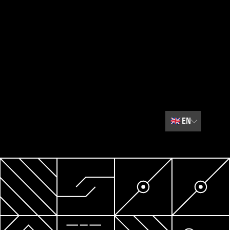
🇬🇧
EN