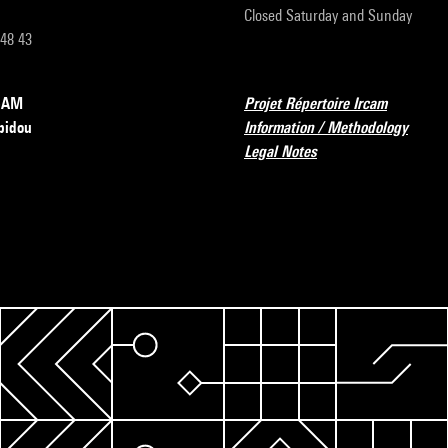
Closed Saturday and Sunday
 48 43
RCAM
Projet Répertoire Ircam
pidou
Information / Methodology
Legal Notes