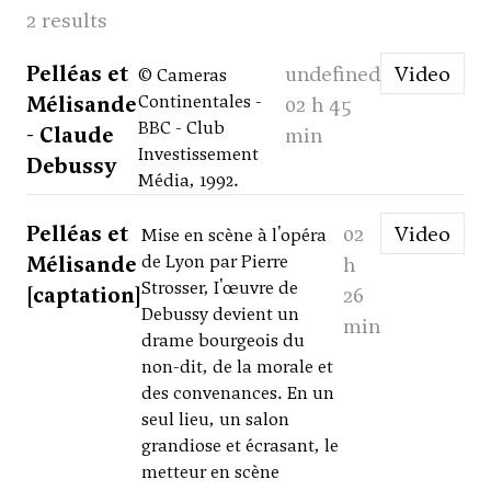
2 results
Pelléas et
undefined
Video
© Cameras
Mélisande
Continentales -
02 h 45
BBC - Club
- Claude
min
Investissement
Debussy
Média, 1992.
Pelléas et
02
Video
Mise en scène à l'opéra
Mélisande
de Lyon par Pierre
h
Strosser, I'œuvre de
[captation]
26
Debussy devient un
min
drame bourgeois du
non-dit, de la morale et
des convenances. En un
seul lieu, un salon
grandiose et écrasant, le
metteur en scène