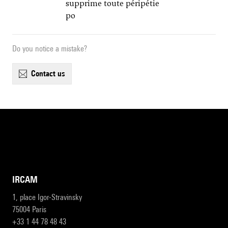
supprime toute péripétie
po
Do you notice a mistake?
contact us
IRCAM
1, place Igor-Stravinsky
75004 Paris
+33 1 44 78 48 43