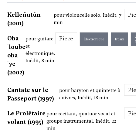
Kelleñutún
Pi
pour violoncelle solo, Inédit, 7
(2001)
min
Oba
Piece
pour guitare
Électronique
Ircam
'loube
et
électronique,
oba
Inédit, 8 min
'ye
(2002)
Cantate sur le
Pi
pour baryton et quintette à
Passeport (1997)
cuivres, Inédit, 18 min
Le Prolétaire
Pi
pour récitant, quatuor vocal et
volant (1995)
groupe instrumental, Inédit, 22
min