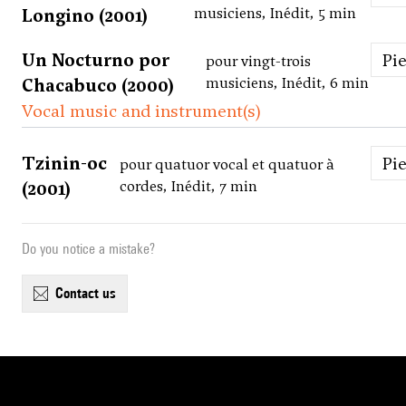
Longino (2001)
musiciens, Inédit, 5 min
Un Nocturno por
Pi
pour vingt-trois
Chacabuco (2000)
musiciens, Inédit, 6 min
Vocal music and instrument(s)
Tzinin-oc
Pi
pour quatuor vocal et quatuor à
(2001)
cordes, Inédit, 7 min
Do you notice a mistake?
contact us