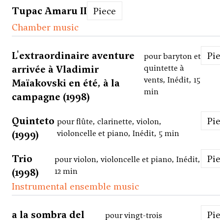
Tupac Amaru II
Piece
Chamber music
L'extraordinaire aventure
Pi
pour baryton et
arrivée à Vladimir
quintette à
vents, Inédit, 15
Maïakovski en été, à la
min
campagne (1998)
Quinteto
Pi
pour flûte, clarinette, violon,
(1999)
violoncelle et piano, Inédit, 5 min
Trio
Pi
pour violon, violoncelle et piano, Inédit,
(1998)
12 min
Instrumental ensemble music
a la sombra del
Pi
pour vingt-trois