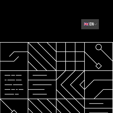
🇬🇧
EN