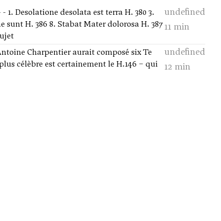
undefined
 1. Desolatione desolata est terra H. 380 3.
ae sunt H. 386 8. Stabat Mater dolorosa H. 387
11 min
ujet
undefined
Antoine Charpentier aurait composé six Te
lus célèbre est certainement le H.146 – qui
12 min