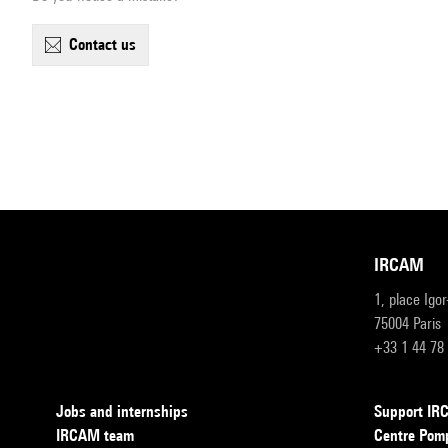
contact us
IRCAM
1, place Igo
75004 Paris
+33 1 44 78
Jobs and internships
Support I
IRCAM team
Centre Pom