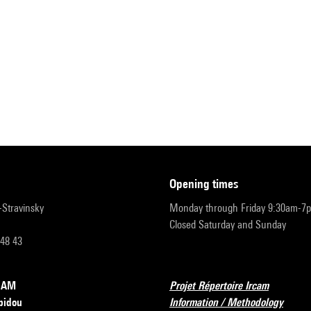
opening times
r-Stravinsky
Monday through Friday 9:30am-7
Closed Saturday and Sunday
 48 43
RCAM
Projet Répertoire Ircam
pidou
Information / Methodology