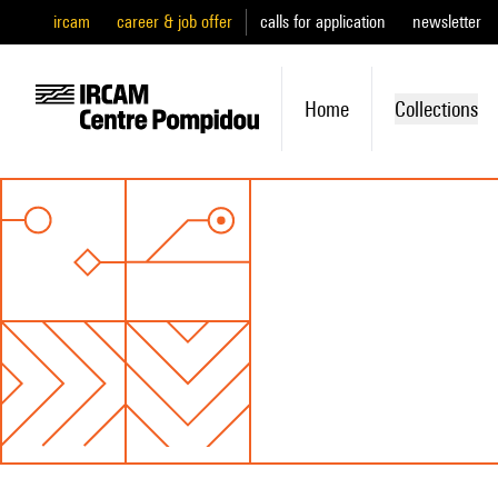
ircam
career & job offer
calls for application
newsletter
Home
Collections