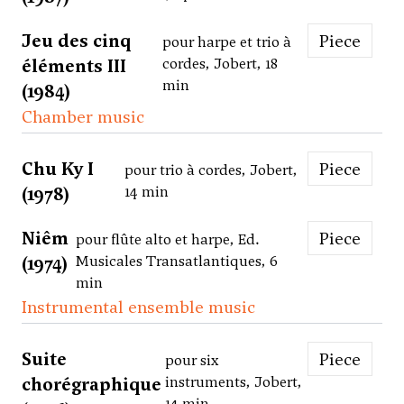
Jeu des cinq
Piece
pour harpe et trio à
éléments III
cordes, Jobert, 18
min
(1984)
Chamber music
Chu Ky I
Piece
pour trio à cordes, Jobert,
(1978)
14 min
Niêm
Piece
pour flûte alto et harpe, Ed.
(1974)
Musicales Transatlantiques, 6
min
Instrumental ensemble music
Suite
Piece
pour six
chorégraphique
instruments, Jobert,
14 min