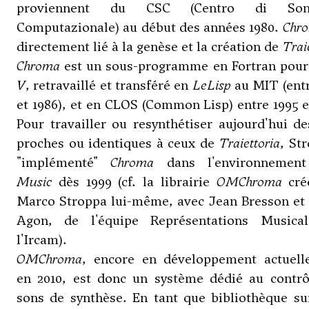
proviennent du CSC (Centro di Sono
Computazionale) au début des années 1980.
Chr
directement lié à la genèse et la création de
Trai
Chroma
est un sous-programme en Fortran pou
V
, retravaillé et transféré en
LeLisp
au MIT (entr
et 1986), et en CLOS (Common Lisp) entre 1995 e
Pour travailler ou resynthétiser aujourd'hui d
proches ou identiques à ceux de
Traiettoria
, St
"implémenté"
Chroma
dans l'environneme
Music
dès 1999 (cf. la librairie
OMChroma
cré
Marco Stroppa lui-même, avec Jean Bresson et 
Agon, de l'équipe Représentations Musica
l'Ircam).
OMChroma
, encore en développement actuell
en 2010, est donc un système dédié au contrô
sons de synthèse. En tant que bibliothèque s