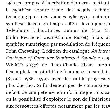
1980 est propice à la création d'œuvres mettant
la synthèse sonore issue des acquis techniq
technologiques des années 1960-1970, notamm
synthèse directe en temps différé développée a
Telephone Laboratories autour de Max M
(John Pierce et
Jean-Claude Risset
), mais au
synthèse numérique par modulation de fréquenc
John Chowning
. L'édition du catalogue
An Intro
Catalogue of Computer Synthesized Sounds
en 19
WERGO 20332
) de Jean-Claude Risset mont
l'exemple la possibilité de "composer le son lu
(Risset, 1986, 1990), avec des outils progress
plus ductiles. Si finalement peu de compositeu
défaut de compétence en informatique musical
eu la possibilité d'exploiter le son de l'intérieu
aux ressources offertes notamment par les tra