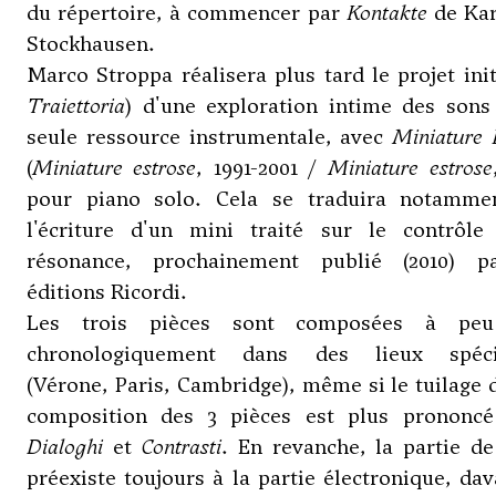
du répertoire, à commencer par
Kontakte
de
Kar
Stockhausen
.
Marco Stroppa réalisera plus tard le projet init
Traiettoria
) d'une exploration intime des sons
seule ressource instrumentale, avec
Miniature 
(
Miniature estrose
, 1991-2001 /
Miniature estrose
pour piano solo. Cela se traduira notamme
l'écriture d'un mini traité sur le contrôle
résonance, prochainement publié (2010) p
éditions Ricordi.
Les trois pièces sont composées à peu
chronologiquement dans des lieux spéci
(Vérone, Paris, Cambridge), même si le tuilage 
composition des 3 pièces est plus prononcé
Dialoghi
et
Contrasti
. En revanche, la partie d
préexiste toujours à la partie électronique, da