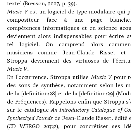
texte" (Bresson, 2007, p. 39).
Music V
est un logiciel de type modulaire qui p
compositeur face à une page blanche
compétences informatiques et en science acou
deviennent alors indispensables pour écrire a
tel logiciel. On comprend alors comme
musiciens comme Jean-Claude Risset et
Stroppa deviennent des virtuoses de l'écritu
Music V
.
En l'occurrence, Stroppa utilise
Music V
pour ré
des sons de synthèse, notamment selon les m
de la [definition:28] et de la [definition:29] (Mod
de Fréquences). Rappelons enfin que Stroppa s
sur le catalogue
An Introductory Catalogue of C
Synthesized Sounds
de Jean-Claude Risset, édité 
(CD WERGO 20332), pour concrétiser ses id