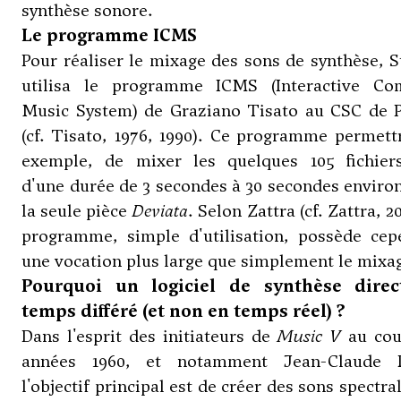
synthèse sonore.
Le programme ICMS
Pour réaliser le mixage des sons de synthèse, 
utilisa le programme ICMS (Interactive Co
Music System) de Graziano Tisato au CSC de 
(cf. Tisato, 1976, 1990). Ce programme permett
exemple, de mixer les quelques 105 fichiers
d'une durée de 3 secondes à 30 secondes enviro
la seule pièce
Deviata
. Selon Zattra (cf. Zattra, 2
programme, simple d'utilisation, possède cep
une vocation plus large que simplement le mixa
Pourquoi un logiciel de synthèse dire
temps différé (et non en temps réel) ?
Dans l'esprit des initiateurs de
Music V
au cou
années 1960, et notamment Jean-Claude R
l'objectif principal est de créer des sons spectr