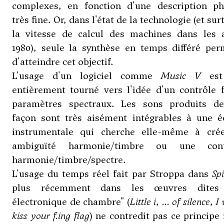
complexes, en fonction d'une description ph
très fine. Or, dans l'état de la technologie (et sur
la vitesse de calcul des machines dans les 
1980), seule la synthèse en temps différé per
d'atteindre cet objectif.
L'usage d'un logiciel comme
Music V
est
entièrement tourné vers l'idée d'un contrôle 
paramètres spectraux. Les sons produits de
façon sont très aisément intégrables à une éc
instrumentale qui cherche elle-même à cré
ambiguïté harmonie/timbre ou une cont
harmonie/timbre/spectre.
L'usage du temps réel fait par Stroppa dans
Spi
plus récemment dans les œuvres dites 
électronique de chambre" (
Little i
,
... of silence
,
I 
kiss your f.ing flag
) ne contredit pas ce principe i