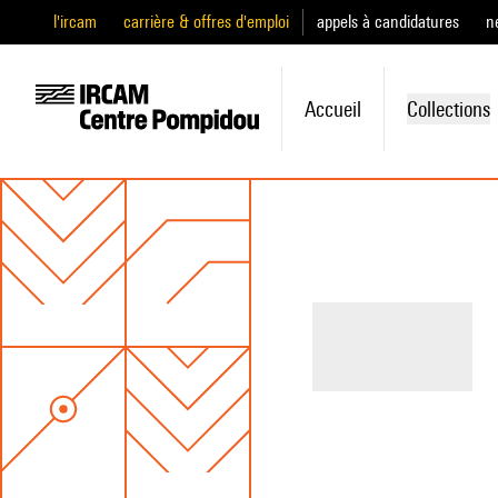
l'ircam
carrière & offres d'emploi
appels à candidatures
n
Accueil
Collections