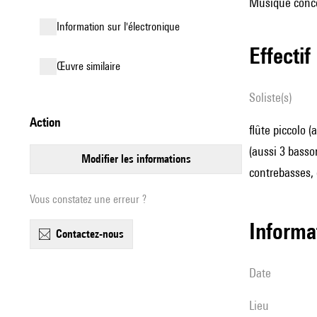
Musique concer
Information sur l'électronique
effectif
œuvre similaire
Soliste(s)
action
flûte piccolo (
(aussi 3 basson
modifier les informations
contrebasses, 
Vous constatez une erreur ?
informa
contactez-nous
date
lieu