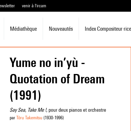
ewsletter
venir à l'ircam
Médiathèque
Nouveautés
Index Compositeur·ric
Yume no in’yù -
Quotation of Dream
(1991)
Say Sea, Take Me !
, pour deux pianos et orchestre
par
Tōru Takemitsu
(1930
-1996
)