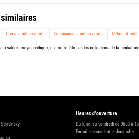
 similaires
Crées la même année
Composées la même année
Même effectif d
e a valeur encyclopédique, elle ne reflète pas les collections de la médiathèqu
heures d'ouverture
r-Stravinsky
Du lundi au vendredi de 9h30 à 1
Fermé le samedi et le dimanche
 48 43