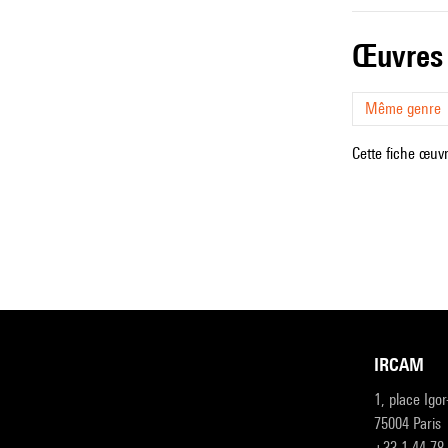
œuvres
Même genre
Cette fiche œuvr
IRCAM
1, place Igo
75004 Paris
+33 1 44 78