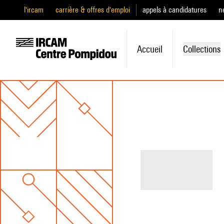
l'ircam
carrière & offres d'emploi
appels à candidatures
n
Accueil
Collections