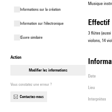
Musique instru
informations sur la création
effectif
Information sur l'électronique
3 flûtes (aussi
œuvre similaire
violons, 14 vio
action
informa
modifier les informations
date
Vous constatez une erreur ?
lieu
contactez-nous
interprètes