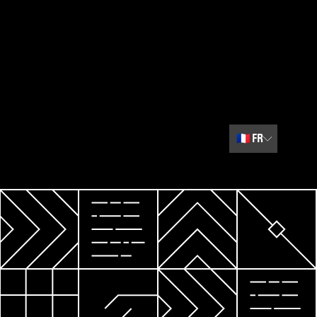
🇫🇷
FR