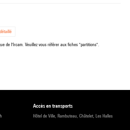
étaillé
e de l'Ircam. Veuillez vous référer aux fiches "partitions".
accès en transports
9h
Hôtel de Ville, Rambuteau, Châtelet, Les Halles