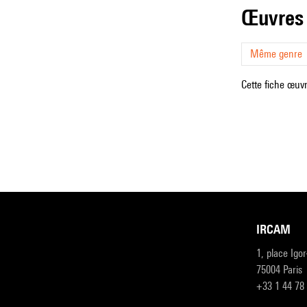
œuvres
Même genre
Cette fiche œuvr
IRCAM
1, place Igo
75004 Paris
+33 1 44 78