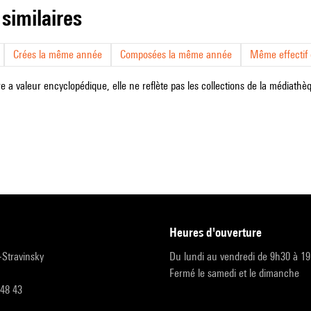
 similaires
Crées la même année
Composées la même année
Même effectif d
e a valeur encyclopédique, elle ne reflète pas les collections de la médiathèqu
heures d'ouverture
r-Stravinsky
Du lundi au vendredi de 9h30 à 1
Fermé le samedi et le dimanche
 48 43