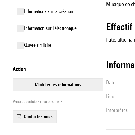
Musique de ch
informations sur la création
effectif
Information sur l'électronique
flûte, alto, ha
œuvre similaire
informa
action
date
modifier les informations
lieu
Vous constatez une erreur ?
interprètes
contactez-nous