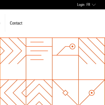
Login
FR
e
Contact