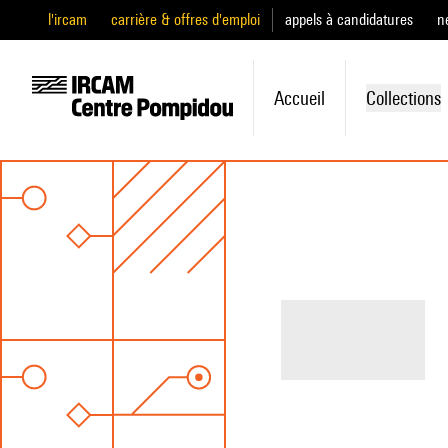
l'ircam
carrière & offres d'emploi
appels à candidatures
n
Accueil
Collections