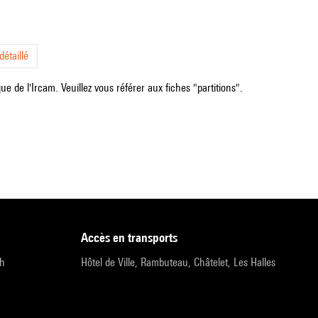
étaillé
e de l'Ircam. Veuillez vous référer aux fiches "partitions".
accès en transports
9h
Hôtel de Ville, Rambuteau, Châtelet, Les Halles