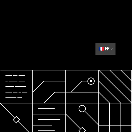
🇫🇷
FR