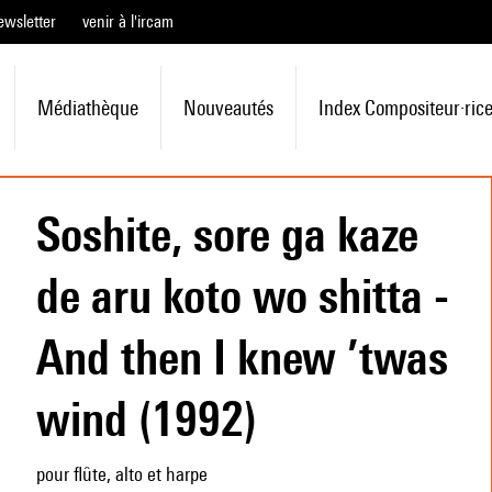
ewsletter
venir à l'ircam
Médiathèque
Nouveautés
Index Compositeur·ric
Soshite, sore ga kaze
de aru koto wo shitta -
And then I knew ’twas
wind (1992)
pour flûte, alto et harpe