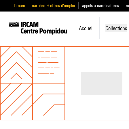
l'ircam
carrière & offres d'emploi
appels à candidatures
n
Accueil
Collections