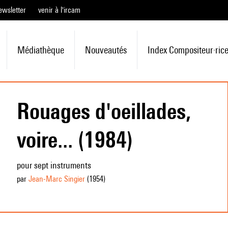
ewsletter
venir à l'ircam
Médiathèque
Nouveautés
Index Compositeur·ric
Rouages d'oeillades,
voire... (1984)
pour sept instruments
par
Jean-Marc Singier
(1954
)