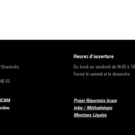
heures d'ouverture
r-Stravinsky
Du lundi au vendredi de 9h30 à 1
Fermé le samedi et le dimanche
 48 43
’IRCAM
Projet Répertoire Ircam
pidou
Infos / Méthodologie
Mentions Légales