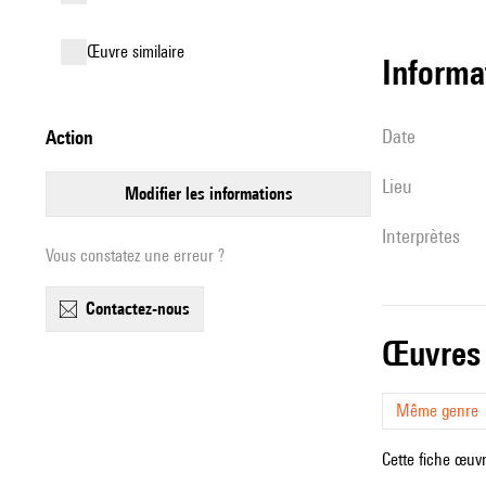
œuvre similaire
informa
date
action
lieu
modifier les informations
interprètes
Vous constatez une erreur ?
contactez-nous
œuvres
Même genre
Cette fiche œuvr