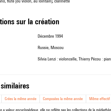
ano, flûte [ou violon, au lointain], clarinette
tions sur la création
Décembre 1994
Russie, Moscou
Silvia Lenzi : violoncelle, Thierry Pécou : pia
 similaires
Crées la même année
Composées la même année
Même effectif d
e a valeur encyclopédique, elle ne reflète pas les collections de la médiathèqu