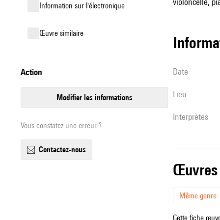
violoncelle, pi
Information sur l'électronique
œuvre similaire
informa
date
action
lieu
modifier les informations
interprètes
Vous constatez une erreur ?
contactez-nous
œuvres
Même genre
Cette fiche œuvr