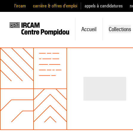
l'ircam
carrière & offres d'emploi
appels à candidatures
n
Accueil
Collections