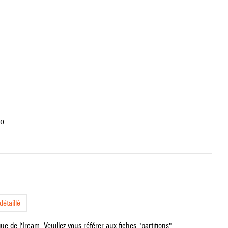
no.
étaillé
e de l'Ircam. Veuillez vous référer aux fiches "partitions".