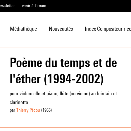
ewsletter
venir à l'ircam
Médiathèque
Nouveautés
Index Compositeur·ric
Poème du temps et de
l'éther (1994-2002)
pour violoncelle et piano, flûte (ou violon) au lointain et
clarinette
par
Thierry Pécou
(1965
)