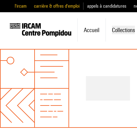
l'ircam
carrière & offres d'emploi
appels à candidatures
n
Accueil
Collections