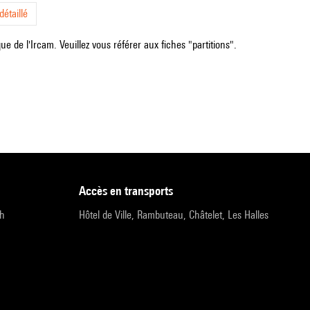
étaillé
e de l'Ircam. Veuillez vous référer aux fiches "partitions".
accès en transports
9h
Hôtel de Ville, Rambuteau, Châtelet, Les Halles