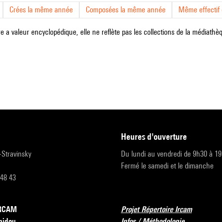
Crées la même année
Composées la même année
Même effectif d
e a valeur encyclopédique, elle ne reflète pas les collections de la médiathèqu
heures d'ouverture
r-Stravinsky
Du lundi au vendredi de 9h30 à 1
Fermé le samedi et le dimanche
 48 43
’IRCAM
Projet Répertoire Ircam
pidou
Infos / Méthodologie