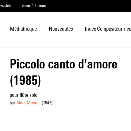
ewsletter
venir à l'ircam
Médiathèque
Nouveautés
Index Compositeur·ric
Piccolo canto d'amore
(1985)
pour flûte solo
par
Marc Monnet
(1947
)