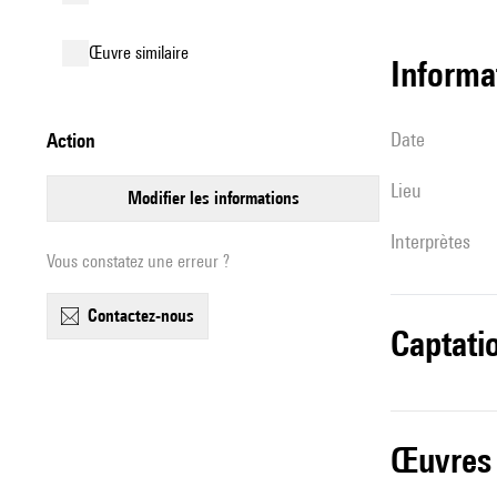
œuvre similaire
informa
date
action
lieu
modifier les informations
interprètes
Vous constatez une erreur ?
contactez-nous
captati
œuvres