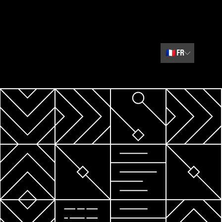
🇫🇷
FR