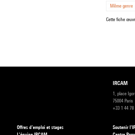
Même genre
Cette fiche œuvr
IRCAM
1, place Igo
75004 Paris
+33 1 44 78
Offres d’emploi et stages
Soutenir l
L’équipe IRCAM
Centre Pom