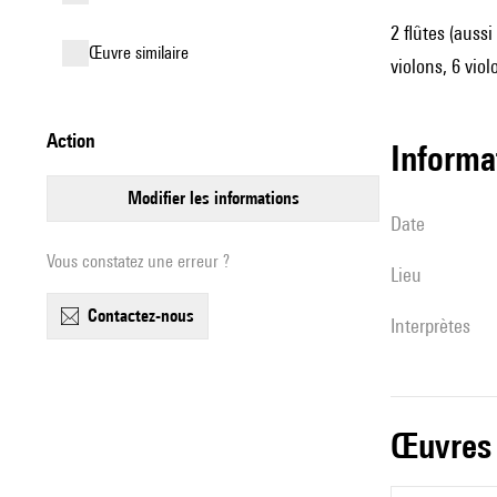
2 flûtes (aussi
œuvre similaire
violons, 6 viol
action
informa
modifier les informations
date
Vous constatez une erreur ?
lieu
contactez-nous
interprètes
œuvres