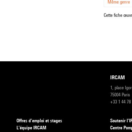
Même genre
Cette fiche œuvr
IRCAM
1, place Igo
75004 Paris
+33 1 44 78
Offres d’emploi et stages
Soutenir l
L’équipe IRCAM
Centre Pom