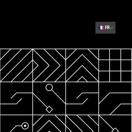
🇫🇷
FR