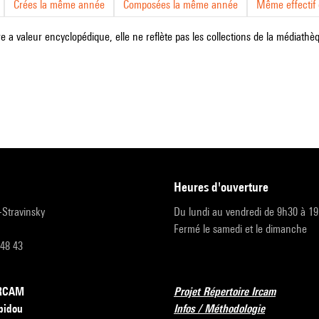
Crées la même année
Composées la même année
Même effectif d
e a valeur encyclopédique, elle ne reflète pas les collections de la médiathèqu
heures d'ouverture
r-Stravinsky
Du lundi au vendredi de 9h30 à 1
Fermé le samedi et le dimanche
 48 43
’IRCAM
Projet Répertoire Ircam
pidou
Infos / Méthodologie