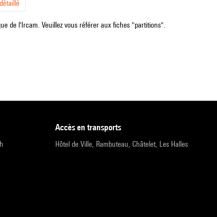
étaillé
e de l'Ircam. Veuillez vous référer aux fiches "partitions".
accès en transports
9h
Hôtel de Ville, Rambuteau, Châtelet, Les Halles