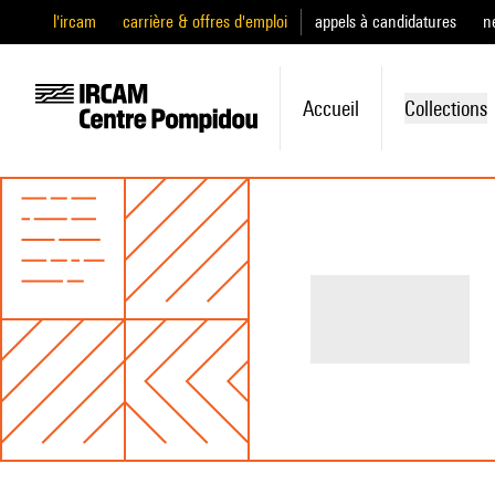
l'ircam
carrière & offres d'emploi
appels à candidatures
n
Accueil
Collections