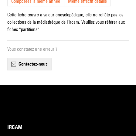
Composées la même année
Même effectif détaillé
Cette fiche œuvre a valeur encyclopédique, elle ne reflète pas les
collections de la médiathèque de l'Ircam. Veuillez vous référer aux
fiches "partitions".
Vous constatez une erreur ?
contactez-nous
IRCAM