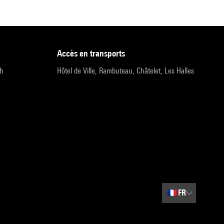
accès en transports
9h
Hôtel de Ville, Rambuteau, Châtelet, Les Halles
🇫🇷
FR