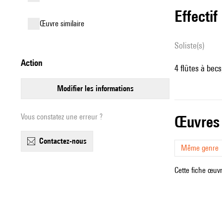
effectif
œuvre similaire
Soliste(s)
action
4 flûtes à becs
modifier les informations
Vous constatez une erreur ?
œuvres
contactez-nous
Même genre
Cette fiche œuvr