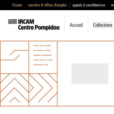
l'ircam
carrière & offres d'emploi
appels à candidatures
n
Accueil
Collections