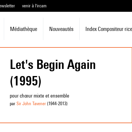
ewsletter
venir à l'ircam
Médiathèque
Nouveautés
Index Compositeur·ric
Let's Begin Again
(1995)
pour chœur mixte et ensemble
par
Sir John Tavener
(1944
-2013
)