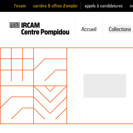
l'ircam
carrière & offres d'emploi
appels à candidatures
n
Accueil
Collections