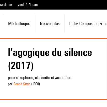
ewsletter
venir à l'ircam
Médiathèque
Nouveautés
Index Compositeur·ric
l’agogique du silence
(2017)
pour saxophone, clarinette et accordéon
par
Benoît Sitzia
(1990
)