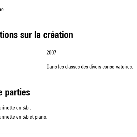
no
tions sur la création
2007
dans les classes des divers conservatoires.
de parties
arinette en
si
b ;
arinette en
si
b et piano.