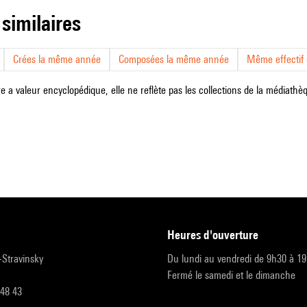
 similaires
Crées la même année
Composées la même année
Même effectif d
e a valeur encyclopédique, elle ne reflète pas les collections de la médiathèqu
heures d'ouverture
r-Stravinsky
Du lundi au vendredi de 9h30 à 1
Fermé le samedi et le dimanche
 48 43