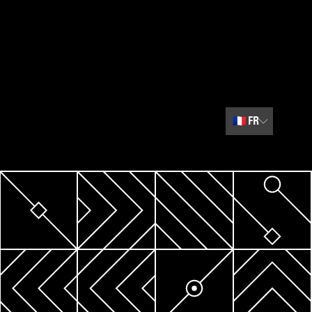
🇫🇷
FR