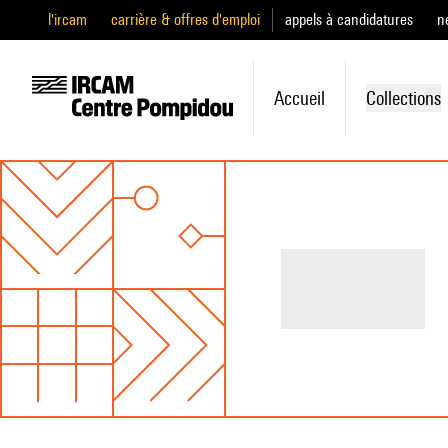
l'ircam
carrière & offres d'emploi
appels à candidatures
n
Accueil
Collections