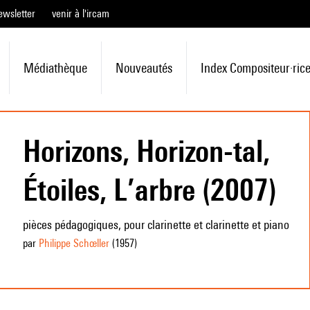
ewsletter
venir à l'ircam
Médiathèque
Nouveautés
Index Compositeur·ric
Horizons, Horizon-tal,
Étoiles, L’arbre (2007)
pièces pédagogiques, pour clarinette et clarinette et piano
par
Philippe Schœller
(1957
)