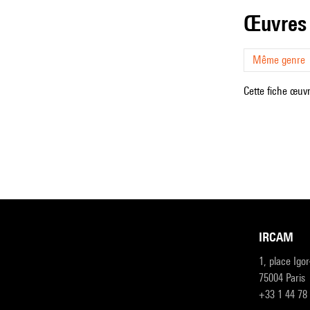
œuvres
Même genre
Cette fiche œuvr
IRCAM
1, place Igo
75004 Paris
+33 1 44 78