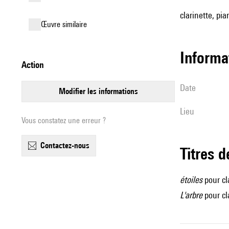
clarinette, pia
œuvre similaire
informa
action
date
modifier les informations
lieu
Vous constatez une erreur ?
contactez-nous
Titres 
étoiles
pour cl
L'arbre
pour cl