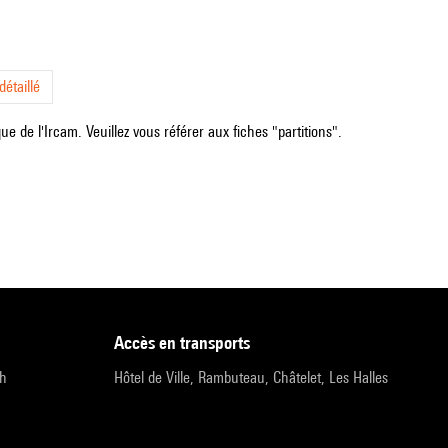
étaillé
e de l'Ircam. Veuillez vous référer aux fiches "partitions".
accès en transports
9h
Hôtel de Ville, Rambuteau, Châtelet, Les Halles