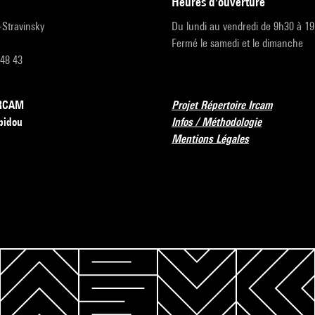
heures d'ouverture
r-Stravinsky
Du lundi au vendredi de 9h30 à 1
Fermé le samedi et le dimanche
 48 43
’IRCAM
Projet Répertoire Ircam
pidou
Infos / Méthodologie
Mentions Légales