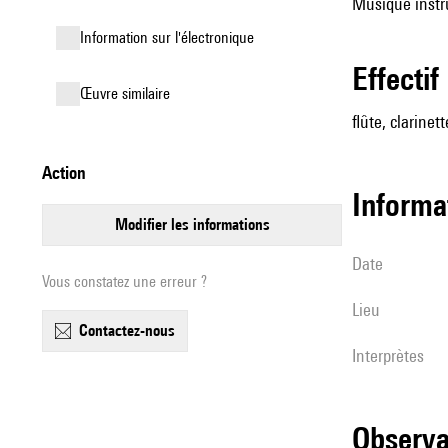
Musique instr
Information sur l'électronique
effectif
œuvre similaire
flûte, clarinet
action
informa
modifier les informations
date
Vous constatez une erreur ?
lieu
contactez-nous
interprètes
observ