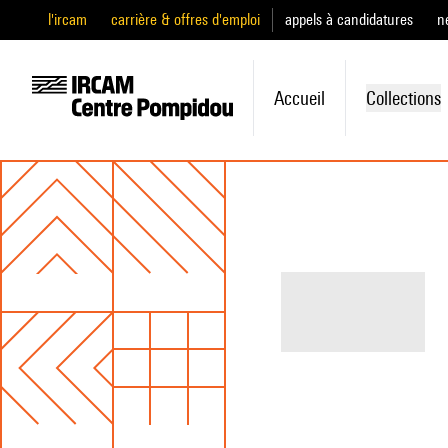
l'ircam
carrière & offres d'emploi
appels à candidatures
n
Accueil
Collections