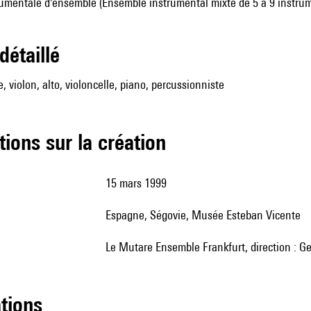
umentale d'ensemble (Ensemble instrumental mixte de 5 à 9 instru
 détaillé
te, violon, alto, violoncelle, piano, percussionniste
tions sur la création
15 mars 1999
Espagne, Ségovie, Musée Esteban Vicente
le Mutare Ensemble Frankfurt, direction : G
ations