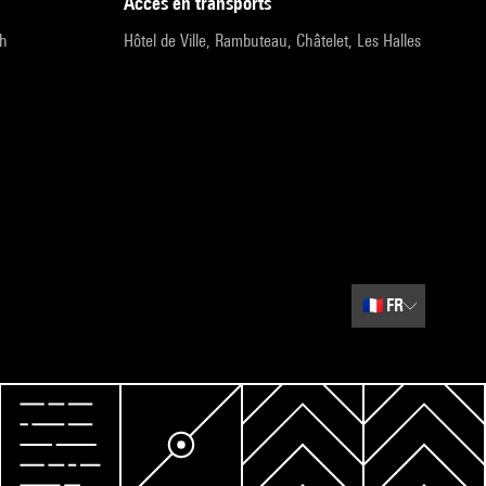
accès en transports
9h
Hôtel de Ville, Rambuteau, Châtelet, Les Halles
🇫🇷
FR