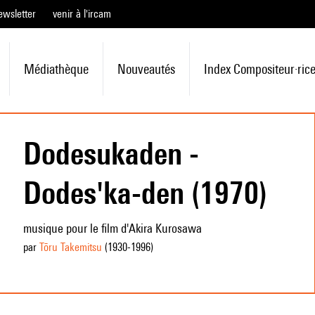
ewsletter
venir à l'ircam
Médiathèque
Nouveautés
Index Compositeur·ric
Dodesukaden -
Dodes'ka-den (1970)
musique pour le film d'Akira Kurosawa
par
Tōru Takemitsu
(1930
-1996
)