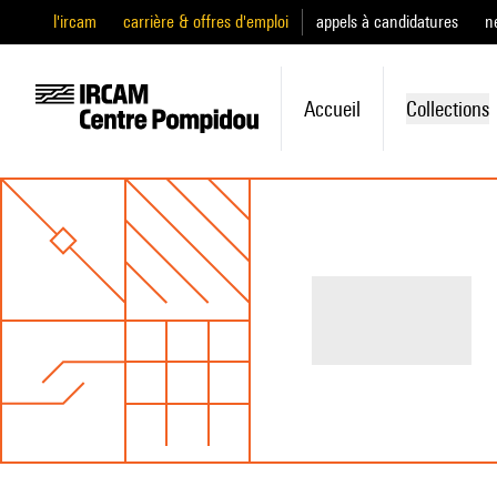
l'ircam
carrière & offres d'emploi
appels à candidatures
n
Accueil
Collections