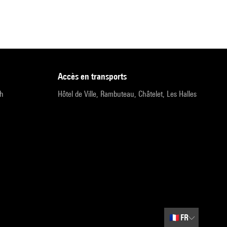
accès en transports
9h
Hôtel de Ville, Rambuteau, Châtelet, Les Halles
🇫🇷
FR