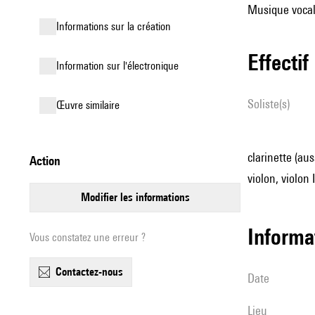
Musique vocale
informations sur la création
effectif
Information sur l'électronique
Soliste(s)
œuvre similaire
clarinette (aus
action
violon, violon 
modifier les informations
informa
Vous constatez une erreur ?
contactez-nous
date
lieu