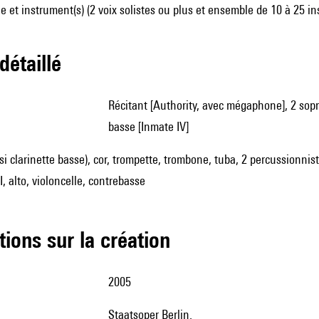
 et instrument(s) (2 voix solistes ou plus et ensemble de 10 à 25 i
 détaillé
récitant [Authority, avec mégaphone], 2 sopranos solo [Inmate I, Inmate II], ténor solo [Inmate III], baryton-
basse [Inmate IV]
si clarinette basse), cor, trompette, trombone, tuba, 2 percussionnist
II, alto, violoncelle, contrebasse
tions sur la création
2005
Staatsoper Berlin.