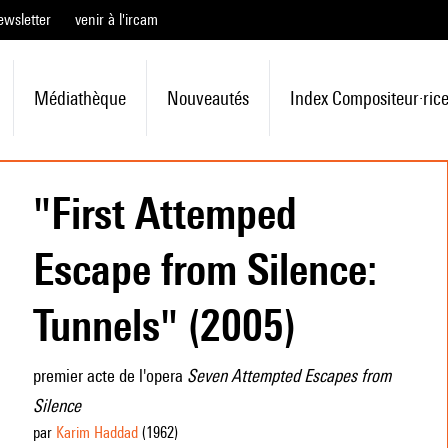
ewsletter
venir à l'ircam
Médiathèque
Nouveautés
Index Compositeur·ric
"First Attemped
Escape from Silence:
Tunnels" (2005)
premier acte de l'opera
Seven Attempted Escapes from
Silence
par
Karim Haddad
(1962
)