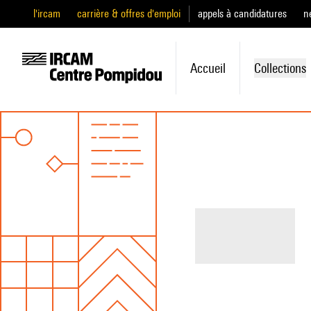
l'ircam
carrière & offres d'emploi
appels à candidatures
n
Accueil
Collections