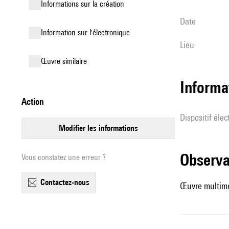
informations sur la création
date
Information sur l'électronique
lieu
œuvre similaire
Informa
action
Dispositif éle
modifier les informations
observ
Vous constatez une erreur ?
contactez-nous
Œuvre multiméd