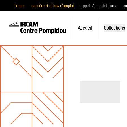
l'ircam
carrière & offres d'emploi
appels à candidatures
n
Accueil
Collections