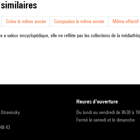
 similaires
Crées la même année
Composées la même année
Même effectif d
e a valeur encyclopédique, elle ne reflète pas les collections de la médiathèqu
heures d'ouverture
r-Stravinsky
Du lundi au vendredi de 9h30 à 1
Fermé le samedi et le dimanche
 48 43