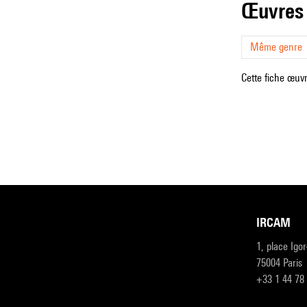
œuvres
Même genre
Cette fiche œuvr
IRCAM
1, place Igo
75004 Paris
+33 1 44 78