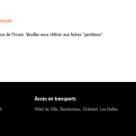
étaillé
e de l'Ircam. Veuillez vous référer aux fiches "partitions".
accès en transports
9h
Hôtel de Ville, Rambuteau, Châtelet, Les Halles