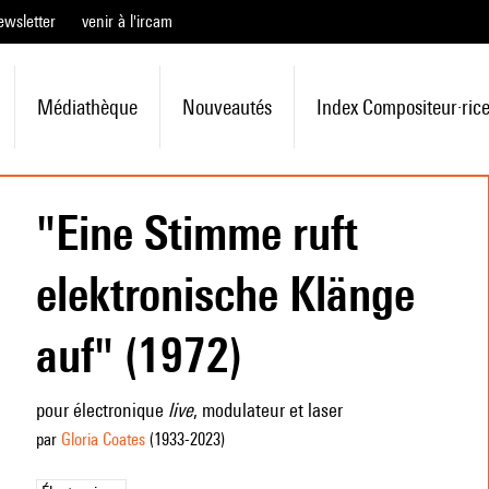
ewsletter
venir à l'ircam
Médiathèque
Nouveautés
Index Compositeur·ric
"Eine Stimme ruft
elektronische Klänge
auf" (1972)
pour électronique
live
, modulateur et laser
par
Gloria Coates
(1933
-2023
)