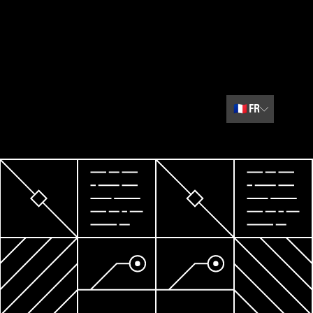
🇫🇷
FR