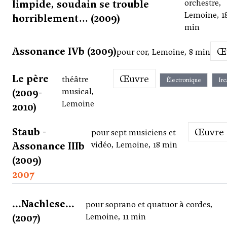
limpide, soudain se trouble
orchestre,
Lemoine, 1
horriblement... (2009)
min
Assonance IVb (2009)
pour cor, Lemoine, 8 min
Le père
Œuvre
théâtre
Électronique
Ir
(2009-
musical,
Lemoine
2010)
Staub -
Œuvre
pour sept musiciens et
Assonance IIIb
vidéo, Lemoine, 18 min
(2009)
2007
...Nachlese...
pour soprano et quatuor à cordes,
(2007)
Lemoine, 11 min