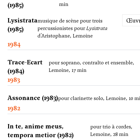
(1985)
min
Lysistrata
Œuv
musique de scène pour trois
(1985)
percussionistes pour
Lysistrata
d'Aristophane, Lemoine
1984
Trace-Ecart
pour soprano, contralto et ensemble,
(1984)
Lemoine, 17 min
1983
Assonance (1983)
pour clarinette solo, Lemoine, 10 m
1982
In te, anime meus,
pour trio à cordes,
tempora metior (1982)
Lemoine, 28 min