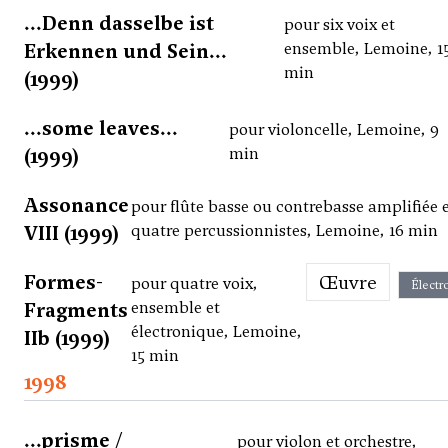
...Denn dasselbe ist
pour six voix et
Erkennen und Sein...
ensemble, Lemoine, 1
min
(1999)
...some leaves...
pour violoncelle, Lemoine, 9
(1999)
min
Assonance
pour flûte basse ou contrebasse amplifiée 
VIII (1999)
quatre percussionnistes, Lemoine, 16 min
Formes-
Œuvre
pour quatre voix,
Électr
Fragments
ensemble et
électronique, Lemoine,
IIb (1999)
15 min
1998
...prisme /
pour violon et orchestre,