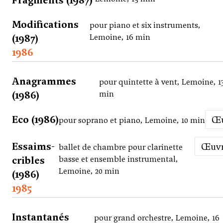
Fragments (1987)
Modifications
pour piano et six instruments,
(1987)
Lemoine, 16 min
1986
Anagrammes
pour quintette à vent, Lemoine, 1
(1986)
min
Eco (1986)
pour soprano et piano, Lemoine, 10 min
Essaims-
Œuv
ballet de chambre pour clarinette
cribles
basse et ensemble instrumental,
Lemoine, 20 min
(1986)
1985
Instantanés
pour grand orchestre, Lemoine, 16