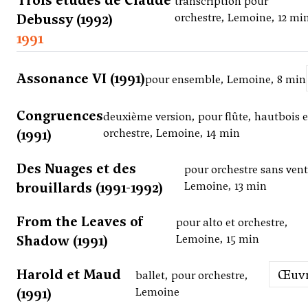
Trois études de Claude
transcription pour
Debussy (1992)
orchestre, Lemoine, 12 mi
1991
Assonance VI (1991)
pour ensemble, Lemoine, 8 min
Congruences
deuxième version, pour flûte, hautbois e
(1991)
orchestre, Lemoine, 14 min
Des Nuages et des
pour orchestre sans vent
brouillards (1991-1992)
Lemoine, 13 min
From the Leaves of
pour alto et orchestre,
Shadow (1991)
Lemoine, 15 min
Harold et Maud
Œuv
ballet, pour orchestre,
(1991)
Lemoine