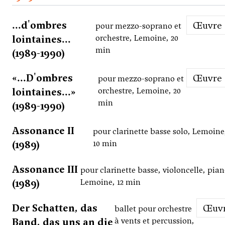
...d'ombres
Œuvre
pour mezzo-soprano et
lointaines...
orchestre, Lemoine, 20
min
(1989-1990)
«...D'ombres
Œuvre
pour mezzo-soprano et
lointaines...»
orchestre, Lemoine, 20
min
(1989-1990)
Assonance II
pour clarinette basse solo, Lemoine
(1989)
10 min
Assonance III
pour clarinette basse, violoncelle, pian
(1989)
Lemoine, 12 min
Der Schatten, das
Œuv
ballet pour orchestre
Band, das uns an die
à vents et percussion,