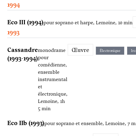
1994
Eco III (1994)
pour soprano et harpe, Lemoine, 10 min
1993
Cassandre
Œuvre
monodrame
Électronique
Ir
(1993-1994)
pour
comédienne,
ensemble
instrumental
et
électronique,
Lemoine, 1h
5 min
Eco IIb (1993)
pour soprano et ensemble, Lemoine, 7 m