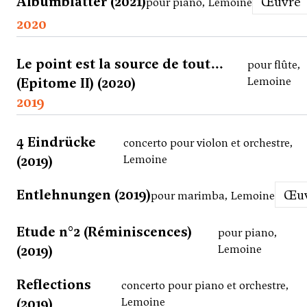
Albumblätter (2021)
Œuvre
pour piano, Lemoine
2020
Le point est la source de tout...
pour flûte,
(Epitome II) (2020)
Lemoine
2019
4 Eindrücke
concerto pour violon et orchestre,
(2019)
Lemoine
Entlehnungen (2019)
Œ
pour marimba, Lemoine
Etude n°2 (Réminiscences)
pour piano,
(2019)
Lemoine
Reflections
concerto pour piano et orchestre,
(2019)
Lemoine