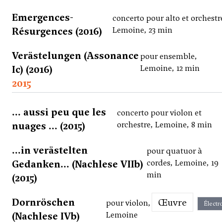
Emergences-
concerto pour alto et orchestr
Résurgences (2016)
Lemoine, 23 min
Verästelungen (Assonance
pour ensemble,
Ic) (2016)
Lemoine, 12 min
2015
... aussi peu que les
concerto pour violon et
nuages ... (2015)
orchestre, Lemoine, 8 min
...in verästelten
pour quatuor à
Gedanken... (Nachlese VIIb)
cordes, Lemoine, 19
min
(2015)
Dornröschen
Œuvre
pour violon,
Électr
(Nachlese IVb)
Lemoine