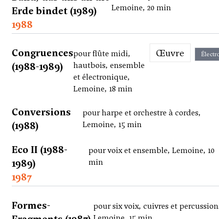
Lemoine, 20 min
Erde bindet (1989)
1988
Congruences
Œuvre
pour flûte midi,
Électr
(1988-1989)
hautbois, ensemble
et électronique,
Lemoine, 18 min
Conversions
pour harpe et orchestre à cordes,
(1988)
Lemoine, 15 min
Eco II (1988-
pour voix et ensemble, Lemoine, 10
1989)
min
1987
Formes-
pour six voix, cuivres et percussion
Lemoine, 15 min