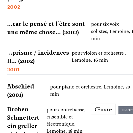
2002
...car le pensé et l'être sont
pour six voix
une même chose... (2002)
solistes, Lemoine, 
min
...prisme / incidences
pour violon et orchestre ,
II... (2002)
Lemoine, 16 min
2001
Abschied
pour piano et orchestre, Lemoine, 20
(2001)
min
Droben
Œuvre
pour contrebasse,
Électr
Schmettert
ensemble et
électronique,
ein greller
Lemoine, 18 min