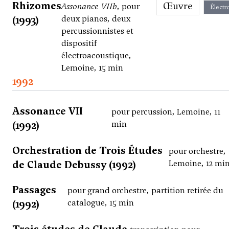
Rhizomes
Œuvre
Assonance VIIb
, pour
Électr
(1993)
deux pianos, deux
percussionnistes et
dispositif
électroacoustique,
Lemoine, 15 min
1992
Assonance VII
pour percussion, Lemoine, 11
(1992)
min
Orchestration de Trois Études
pour orchestre,
de Claude Debussy (1992)
Lemoine, 12 mi
Passages
pour grand orchestre, partition retirée du
(1992)
catalogue, 15 min