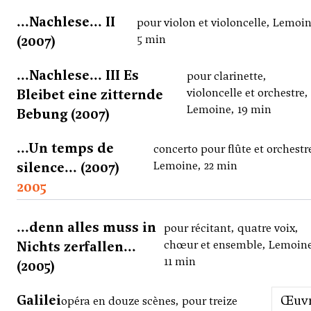
...Nachlese... II
pour violon et violoncelle, Lemoin
(2007)
5 min
...Nachlese... III Es
pour clarinette,
Bleibet eine zitternde
violoncelle et orchestre,
Lemoine, 19 min
Bebung (2007)
...Un temps de
concerto pour flûte et orchestr
silence... (2007)
Lemoine, 22 min
2005
...denn alles muss in
pour récitant, quatre voix,
Nichts zerfallen...
chœur et ensemble, Lemoin
11 min
(2005)
Galilei
Œuv
opéra en douze scènes, pour treize