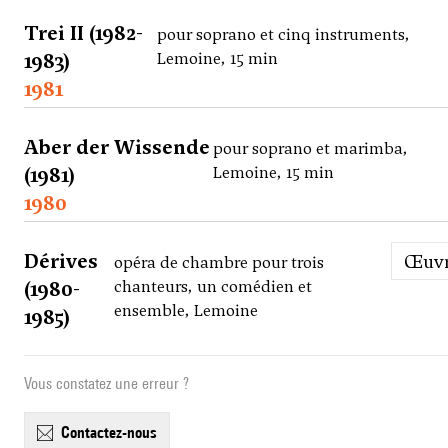
Trei II (1982-
pour soprano et cinq instruments,
1983)
Lemoine, 15 min
1981
Aber der Wissende
pour soprano et marimba,
(1981)
Lemoine, 15 min
1980
Dérives
Œuv
opéra de chambre pour trois
(1980-
chanteurs, un comédien et
ensemble, Lemoine
1985)
Vous constatez une erreur ?
contactez-nous