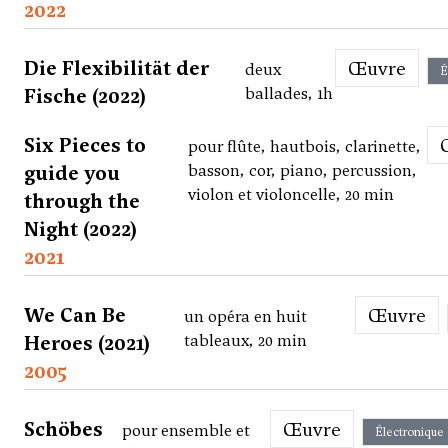
2022
Die Flexibilität der
Œuvre
deux
É
Fische (2022)
ballades, 1h
Six Pieces to
pour flûte, hautbois, clarinette,
guide you
basson, cor, piano, percussion,
violon et violoncelle, 20 min
through the
Night (2022)
2021
We Can Be
Œuvre
un opéra en huit
Heroes (2021)
tableaux, 20 min
2005
Schöbes
Œuvre
pour ensemble et
Électronique