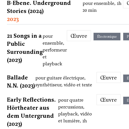
B-Ebene. Underground
pour ensemble, 1h
Stories (2024)
20 min
2023
21 Songs in a
Œuvre
pour
Électronique
P
Public
ensemble,
performeur
Surrounding
et
(2023)
playback
Ballade
Œuvre
pour guitare électrique,
É
N.N. (2023)
synthétiseur, vidéo et texte
Early Reflections.
Œuvre
pour quatre
É
Hörtheater aus
percussions,
playback, vidéo
dem Untergrund
et lumière, 1h
(2023)