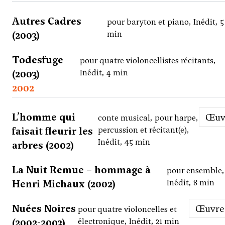
Autres Cadres
pour baryton et piano, Inédit, 5
(2003)
min
Todesfuge
pour quatre violoncellistes récitants,
(2003)
Inédit, 4 min
2002
L’homme qui
Œu
conte musical, pour harpe,
faisait fleurir les
percussion et récitant(e),
Inédit, 45 min
arbres (2002)
La Nuit Remue – hommage à
pour ensemble,
Henri Michaux (2002)
Inédit, 8 min
Nuées Noires
Œuvre
pour quatre violoncelles et
(2002-2003)
électronique, Inédit, 21 min