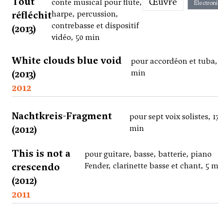
Tout
Œuvre
conte musical pour flûte,
Électron
réfléchit
harpe, percussion,
contrebasse et dispositif
(2013)
vidéo, 50 min
White clouds blue void
pour accordéon et tuba,
(2013)
min
2012
Nachtkreis-Fragment
pour sept voix solistes, 1
(2012)
min
This is not a
pour guitare, basse, batterie, piano
crescendo
Fender, clarinette basse et chant, 5 
(2012)
2011