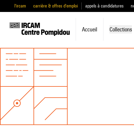
l'ircam
carrière & offres d'emploi
appels à candidatures
n
Accueil
Collections