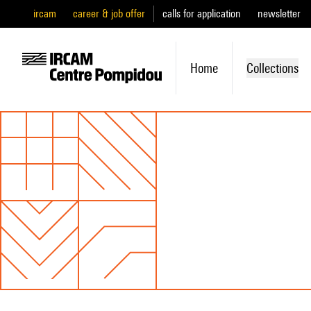
ircam
career & job offer
calls for application
newsletter
Home
Collections