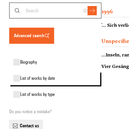
1996
'... Sich ver
advanced search
Unspecifi
...Inseln, ra
biography
Vier Gesäng
list of works by date
list of works by type
Do you notice a mistake?
contact us