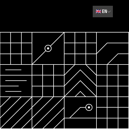
🇬🇧
EN