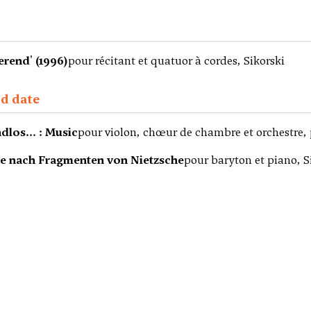
lierend' (1996)
pour récitant et quatuor à cordes, Sikorski
ed date
ndlos... : Music
pour violon, chœur de chambre et orchestre, 
e nach Fragmenten von Nietzsche
pour baryton et piano, S