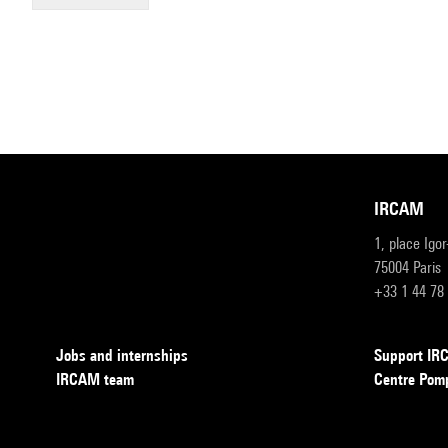
IRCAM
1, place Igo
75004 Paris
+33 1 44 78
Jobs and internships
Support I
IRCAM team
Centre Pom