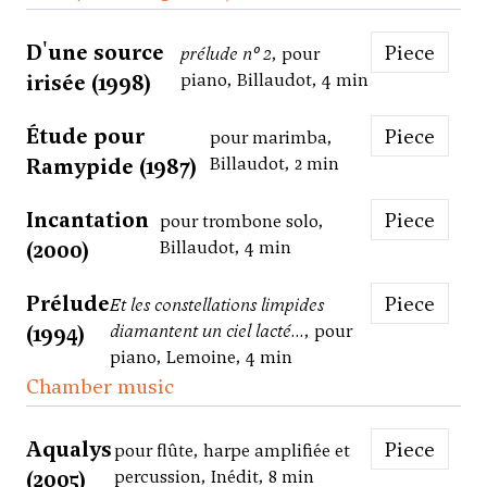
D'une source
Piece
prélude n° 2
, pour
irisée (1998)
piano, Billaudot, 4 min
Étude pour
Piece
pour marimba,
Ramypide (1987)
Billaudot, 2 min
Incantation
Piece
pour trombone solo,
(2000)
Billaudot, 4 min
Prélude
Piece
Et les constellations limpides
(1994)
diamantent un ciel lacté...
, pour
piano, Lemoine, 4 min
Chamber music
Aqualys
Piece
pour flûte, harpe amplifiée et
(2005)
percussion, Inédit, 8 min