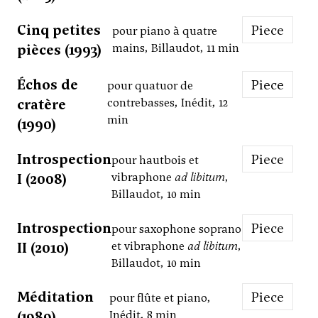
Cinq petites
Piece
pour piano à quatre
pièces (1993)
mains, Billaudot, 11 min
Échos de
Piece
pour quatuor de
cratère
contrebasses, Inédit, 12
min
(1990)
Introspection
Piece
pour hautbois et
I (2008)
vibraphone
ad libitum
,
Billaudot, 10 min
Introspection
Piece
pour saxophone soprano
II (2010)
et vibraphone
ad libitum
,
Billaudot, 10 min
Méditation
Piece
pour flûte et piano,
(1989)
Inédit, 8 min