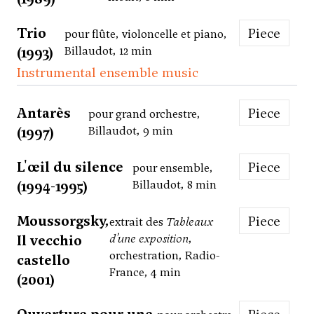
Trio
Piece
pour flûte, violoncelle et piano,
(1993)
Billaudot, 12 min
Instrumental ensemble music
Antarès
Piece
pour grand orchestre,
(1997)
Billaudot, 9 min
L'œil du silence
Piece
pour ensemble,
(1994-1995)
Billaudot, 8 min
Moussorgsky,
Piece
extrait des
Tableaux
Il vecchio
d’une exposition
,
orchestration, Radio-
castello
France, 4 min
(2001)