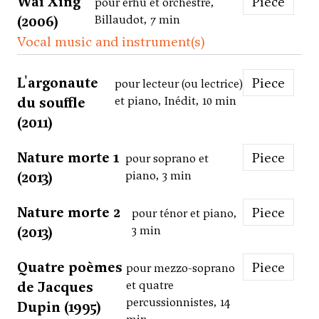
Wai Xing
Piece
pour erhu et orchestre,
(2006)
Billaudot, 7 min
Vocal music and instrument(s)
L'argonaute
Piece
pour lecteur (ou lectrice)
du souffle
et piano, Inédit, 10 min
(2011)
Nature morte 1
Piece
pour soprano et
(2013)
piano, 3 min
Nature morte 2
Piece
pour ténor et piano,
(2013)
3 min
Quatre poèmes
Piece
pour mezzo-soprano
de Jacques
et quatre
percussionnistes, 14
Dupin (1995)