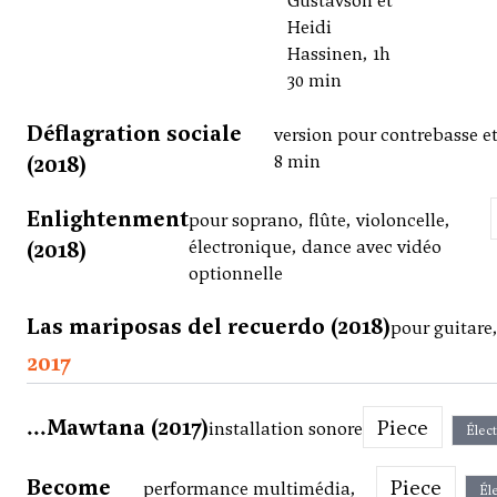
Gustavson et
Heidi
Hassinen, 1h
30 min
Déflagration sociale
version pour contrebasse et
(2018)
8 min
Enlightenment
pour soprano, flûte, violoncelle,
(2018)
électronique, dance avec vidéo
optionnelle
Las mariposas del recuerdo (2018)
pour guitare
2017
...Mawtana (2017)
Piece
installation sonore
Élec
Become
Piece
performance multimédia,
Él