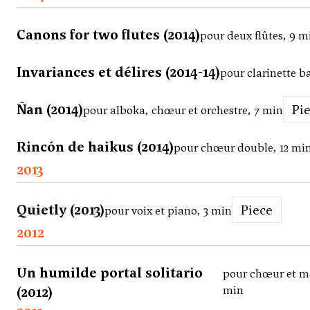
Canons for two flutes (2014)
pour deux flûtes, 9 m
Invariances et délires (2014-14)
pour clarinette b
Ñan (2014)
Pi
pour alboka, chœur et orchestre, 7 min
Rincón de haikus (2014)
pour chœur double, 12 mi
2013
Quietly (2013)
Piece
pour voix et piano, 3 min
2012
Un humilde portal solitario
pour chœur et m
(2012)
min