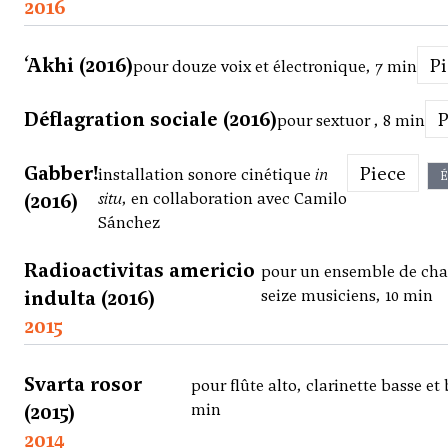
2016
‘Akhi (2016)
P
pour douze voix et électronique, 7 min
Déflagration sociale (2016)
pour sextuor , 8 min
Gabber!
Piece
installation sonore cinétique
in
É
(2016)
situ
, en collaboration avec Camilo
Sánchez
Radioactivitas americio
pour un ensemble de ch
indulta (2016)
seize musiciens, 10 min
2015
Svarta rosor
pour flûte alto, clarinette basse et
(2015)
min
2014