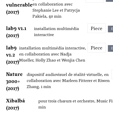
vulnerable
en collaboration avec
Stephanie Lee et Patrycja
(2017)
Pakiela, 40 min
lab9 v1.1
Piece
installation multimédia
É
(2017)
interactive
lab9
Piece
installation multimédia interactive,
É
v1.2
en collaboration avec Nadja
Mueller, Holly Zhao et Wenjia Chen
(2017)
Nature
dispositif audiovisuel de réalité virtuelle, en
3000+
collaboration avec Marleen Fitterer et Riwen
Zhang, 1 min
(2017)
Xibalbá
pour trois chœurs et orchestre, Music Fi
(2017)
min