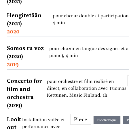
(2021)
Hengitetään
pour chœur double et participation
(2021)
4 min
2020
Somos tu voz
pour chœur en langue des signes et o
(2020)
piano), 4 min
2019
Concerto for
pour orchestre et film réalisé en
film and
direct, en collaboration avec Tuomas
Kettunen, Music Finland, 1h
orchestra
(2019)
Look
Piece
Installation vidéo et
Électronique
P
out
performance avec