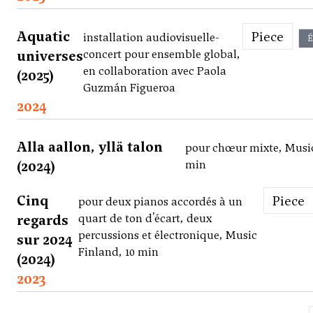
Aquatic
Piece
installation audiovisuelle-
É
universes
concert pour ensemble global,
en collaboration avec Paola
(2025)
Guzmán Figueroa
2024
Alla aallon, yllä talon
pour chœur mixte, Music
(2024)
min
Cinq
Piece
pour deux pianos accordés à un
regards
quart de ton d'écart, deux
percussions et électronique, Music
sur 2024
Finland, 10 min
(2024)
2023