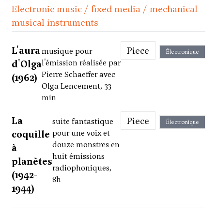
Electronic music / fixed media / mechanical
musical instruments
L'aura
Piece
musique pour
Électronique
d'Olga
l'émission réalisée par
Pierre Schaeffer avec
(1962)
Olga Lencement, 33
min
La
Piece
suite fantastique
Électronique
coquille
pour une voix et
douze monstres en
à
huit émissions
planètes
radiophoniques,
(1942-
8h
1944)