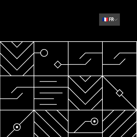
🇫🇷
FR