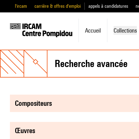
l'ircam
carrière & offres d'emploi
appels à candidatures
n
Accueil
Collections
recherche avancée
compositeurs
œuvres