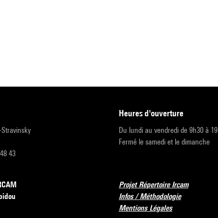
heures d'ouverture
r-Stravinsky
Du lundi au vendredi de 9h30 à 1
Fermé le samedi et le dimanche
 48 43
’IRCAM
Projet Répertoire Ircam
pidou
Infos / Méthodologie
Mentions Légales