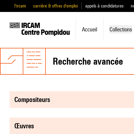
l'ircam
carrière & offres d'emploi
appels à candidatures
n
Accueil
Collections
recherche avancée
compositeurs
œuvres