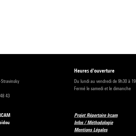
heures d'ouverture
r-Stravinsky
Du lundi au vendredi de 9h30 à 1
Fermé le samedi et le dimanche
 48 43
’IRCAM
Projet Répertoire Ircam
pidou
Infos / Méthodologie
Mentions Légales