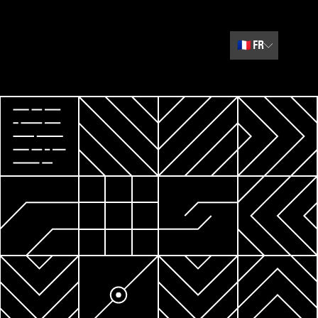
🇫🇷
FR