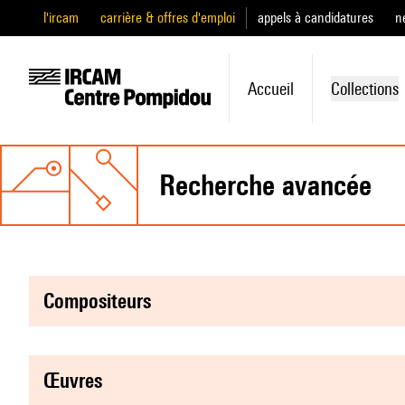
l'ircam
carrière & offres d'emploi
appels à candidatures
n
Accueil
Collections
recherche avancée
compositeurs
œuvres