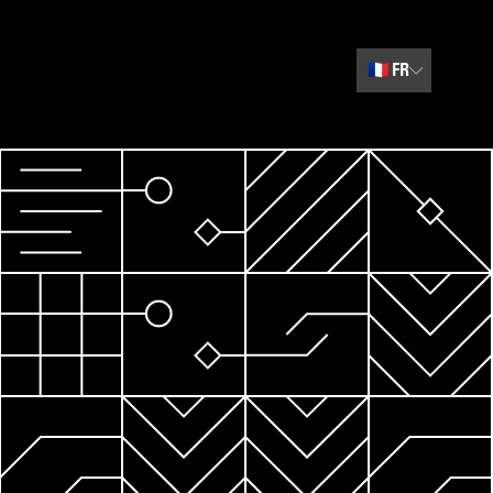
🇫🇷
FR