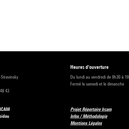
heures d'ouverture
r-Stravinsky
Du lundi au vendredi de 9h30 à 1
Fermé le samedi et le dimanche
 48 43
’IRCAM
Projet Répertoire Ircam
pidou
Infos / Méthodologie
Mentions Légales