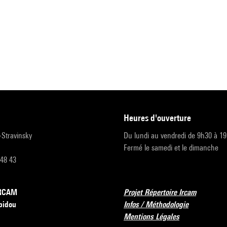
heures d'ouverture
r-Stravinsky
Du lundi au vendredi de 9h30 à 1
Fermé le samedi et le dimanche
 48 43
’IRCAM
Projet Répertoire Ircam
pidou
Infos / Méthodologie
Mentions Légales