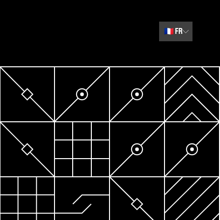
🇫🇷
FR