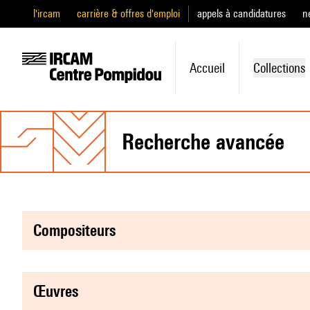
l'ircam
carrière & offres d'emploi
appels à candidatures
n
Accueil
Collections
recherche avancée
compositeurs
œuvres