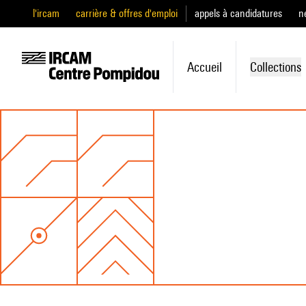
l'ircam
carrière & offres d'emploi
appels à candidatures
n
Accueil
Collections