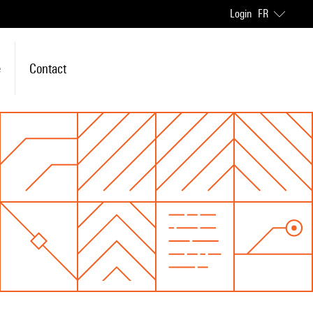
Login
FR
e
Contact