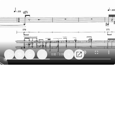
0:00
/
0:00
1x
28_lanza_burgertime_objet6