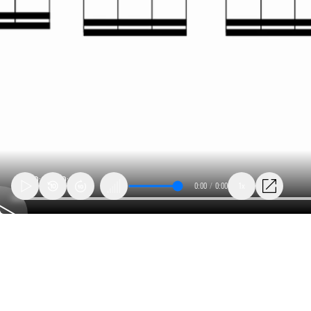
0:00
/
0:00
1x
38_lanza_burgertime_digdugwalking