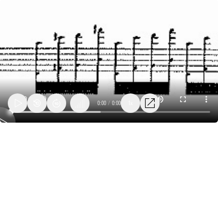
0:00
/
0:00
1x
32_lanza_burgertime_objet9