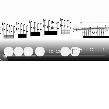
0:00
/
0:00
1x
14_lanza_burgertime_Death